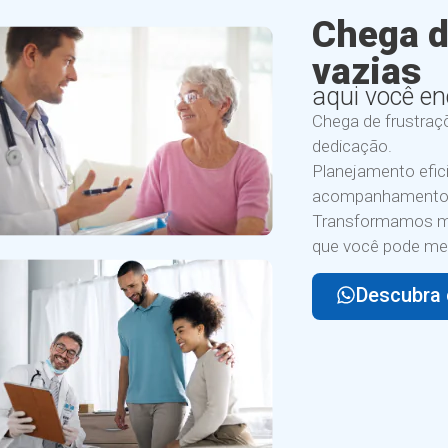
Chega 
vazias
aqui você en
Chega de frustraçõ
dedicação.
Planejamento efic
acompanhamento 
Transformamos me
que você pode medi
Descubra 