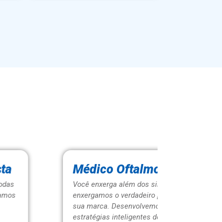
Médico Oftalmologista
Clínic
Você enxerga além dos sintomas, nós
Você é o p
enxergamos o verdadeiro potencial da
pacientes 
sua marca. Desenvolvemos
somos o p
estratégias inteligentes de marketing
presença d