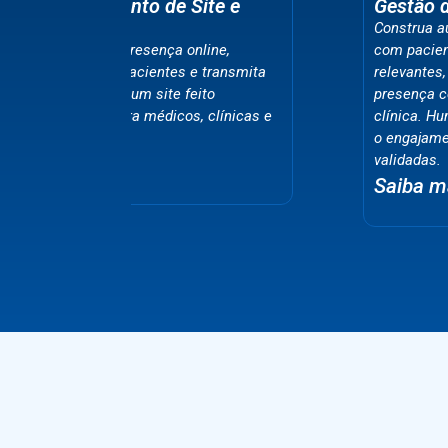
ite e
Gestão de Redes Sociais
Construa autoridade e relacionamento
line,
com pacientes por meio de conteúdos
 transmita
relevantes, edições profissionais e uma
to
presença constante no Instagram da
 clínicas e
clínica. Humanize sua marca e aumente
o engajamento com estratégias
validadas.
Saiba mais →