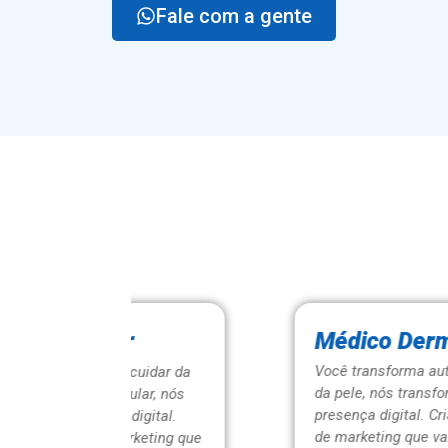
Fale com a gente
r
Médico Dermatologista
Você transforma autoestima através
cuidar da
da pele, nós transformamos sua
lar, nós
presença digital. Criamos estratégias
igital.
de marketing que valorizam sua
keting que