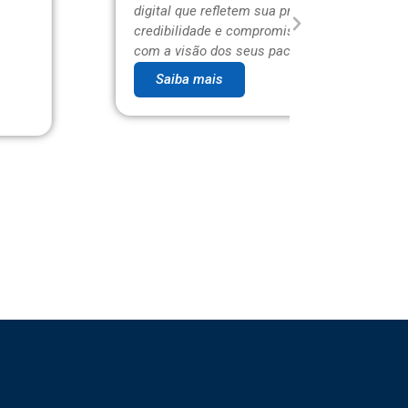
digital que refletem sua precisão,
estratégi
credibilidade e compromisso genuíno
sua versat
com a visão dos seus pacientes.
proximidad
Saiba mais
Saiba 