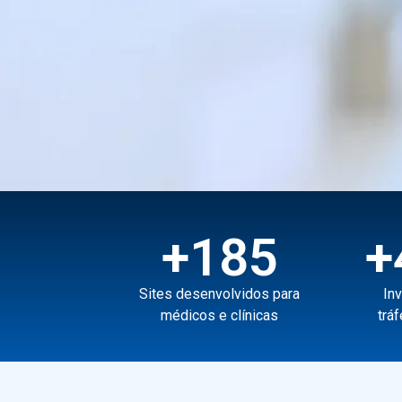
+
185
+
Sites desenvolvidos para
In
médicos e clínicas
trá