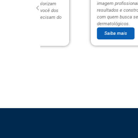
imagem profissional, destacam seus
alorizam
resultados e constroem confiança
 você dos
com quem busca seus cuidados
recisam do
dermatológicos.
Saiba mais