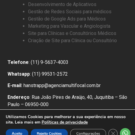
Desenvolvimento de Aplicativos
Gestão de Redes Sociais para médicos
Gestão de Google Ads para Médicos
Marketing para Vascular e Angiologista
Site para Clínicas e Consultórios Médicos
Criação de Site para Clínica ou Consultório
Telefone
: (11) 9-5637-4003
Whatsapp
: (11) 99531-2572
E-mail
: hanstrapp@agenciamultifocal.com.br
Endereço
: Rua João Pires de Araújo, 40, Juquitiba – São
Paulo – 06950-000
Políticas de Privacidade
Utilizamos Cookies para melhorar a sua experiência em nosso
site. Leia mais em
Políticas de privacidade
Close GDPR
Aceito
Rejeito Cookies
Configurações