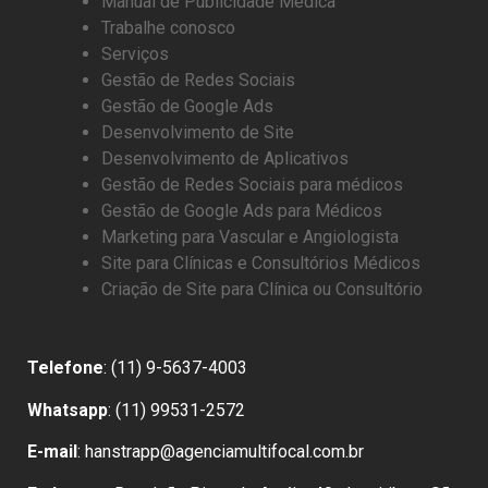
Manual de Publicidade Médica
Trabalhe conosco
Serviços
Gestão de Redes Sociais
Gestão de Google Ads
Desenvolvimento de Site
Desenvolvimento de Aplicativos
Gestão de Redes Sociais para médicos
Gestão de Google Ads para Médicos
Marketing para Vascular e Angiologista
Site para Clínicas e Consultórios Médicos
Criação de Site para Clínica ou Consultório
Telefone
: (11) 9-5637-4003
Whatsapp
: (11) 99531-2572
E-mail
: hanstrapp@agenciamultifocal.com.br