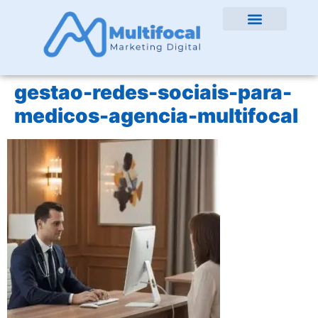
gestao-redes-sociais-para-
medicos-agencia-multifocal