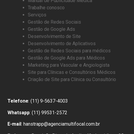
Manual de Publicidade Médica
Trabalhe conosco
Serviços
Gestão de Redes Sociais
Gestão de Google Ads
Desenvolvimento de Site
Desenvolvimento de Aplicativos
Gestão de Redes Sociais para médicos
Gestão de Google Ads para Médicos
Marketing para Vascular e Angiologista
Site para Clínicas e Consultórios Médicos
Criação de Site para Clínica ou Consultório
Telefone
: (11) 9-5637-4003
Whatsapp
: (11) 99531-2572
E-mail
: hanstrapp@agenciamultifocal.com.br