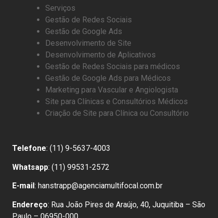
Serviços
Gestão de Redes Sociais
Gestão de Google Ads
Desenvolvimento de Site
Desenvolvimento de Aplicativos
Gestão de Redes Sociais para médicos
Gestão de Google Ads para Médicos
Marketing para Vascular e Angiologista
Site para Clínicas e Consultórios Médicos
Criação de Site para Clínica ou Consultório
Telefone
: (11) 9-5637-4003
Whatsapp
: (11) 99531-2572
E-mail
: hanstrapp@agenciamultifocal.com.br
Endereço
: Rua João Pires de Araújo, 40, Juquitiba – São
Paulo – 06950-000