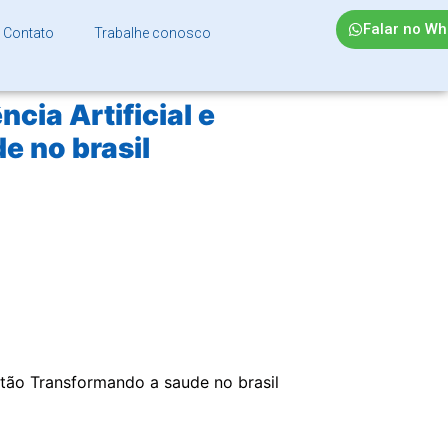
Falar no W
Contato
Trabalhe conosco
cia Artificial e
e no brasil
stão Transformando a saude no brasil