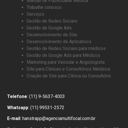
Manual de Publicidade Médica
Trabalhe conosco
Serviços
Gestão de Redes Sociais
Gestão de Google Ads
Desenvolvimento de Site
Desenvolvimento de Aplicativos
Gestão de Redes Sociais para médicos
Gestão de Google Ads para Médicos
Marketing para Vascular e Angiologista
Site para Clínicas e Consultórios Médicos
Criação de Site para Clínica ou Consultório
Telefone
: (11) 9-5637-4003
Whatsapp
: (11) 99531-2572
E-mail
: hanstrapp@agenciamultifocal.com.br